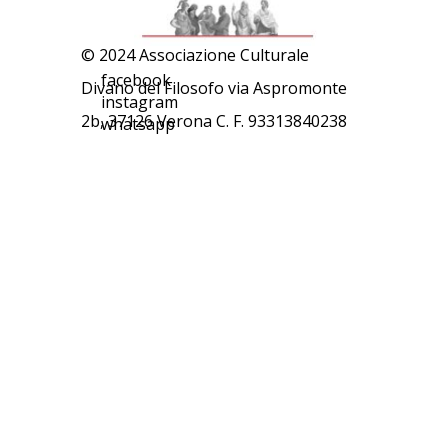
© 2024 Associazione Culturale
facebook
Divano del Filosofo via Aspromonte
instagram
2b, 37126 Verona C. F. 93313840238
whatsapp